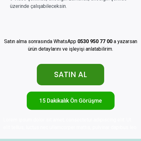
üzerinde çalışabileceksin.
Satın alma sonrasında WhatsApp
0530 950 77 00
a yazarsan
ürün detaylarını ve işleyişi anlatabilirim.
SATIN AL
15 Dakikalık Ön Görüşme
Lorem ipsum dolor sit amet, consectetur adipiscing elit. Ut
elit tellus, luctus nec ullamcorper mattis, pulvinar dapibus leo.