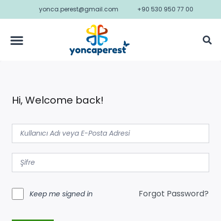
yonca.perest@gmail.com
+90 530 950 77 00
Hi, Welcome back!
Forgot Password?
Keep me signed in