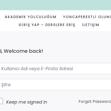
AKADEMIK YOLCULUĞUM
YONCAPERESTLI OLUN
GIRIŞ YAP – DERSLERE ERIŞ
İLETIŞIM
i, Welcome back!
Forgot Passwor
Keep me signed in