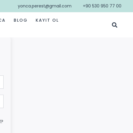
yonca.perest@gmail.com
+90 530 950 77 00
CA
BLOG
KAYIT OL
d?