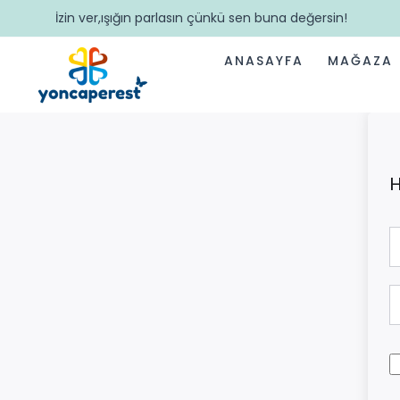
İzin ver,ışığın parlasın çünkü sen buna değersin!
ANASAYFA
MAĞAZA
H