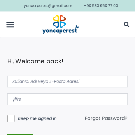
yonca.perest@gmail.com
+90 530 950 77 00
Hi, Welcome back!
Forgot Password?
Keep me signed in