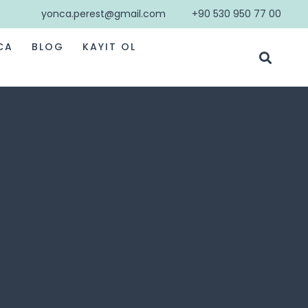
yonca.perest@gmail.com
+90 530 950 77 00
CA
BLOG
KAYIT OL