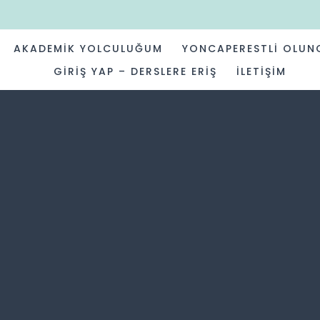
AKADEMIK YOLCULUĞUM
YONCAPERESTLI OLUN
GIRIŞ YAP – DERSLERE ERIŞ
İLETIŞIM