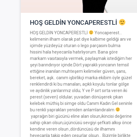
HOŞ GELDİN YONCAPERESTLİ
HOŞ GELDİN YONCAPERESTLİ
Yoncaperest…
kelimenin ilham olarak pat diye kalbime geldiği anı ve
içimde yüzdeyüz oturan o lego parçasını bulma
hissini hala heyecanla hatırlıyorum. Bana göre
markam vasıtasıyla vermek, paylaşmak istediğim her
şeyi barındırıyor içinde.Dört yapraklı yoncanın temsil
ettiğine inanılan muhteşem kelimeler güven, şans,
bereket, aşk.. canım işbirlikçi marka ekibim öyle güzel
renklendirdi ki bu manaları, açıklı koyulu tonlar gölge
ve aydınlık yanlarımız oldu; Y ve P sırt sırta veren iki
perest (seven) oldular; yuvadan dönüşerek çıkan
kelebek müthiş bi simge oldu Canım Kadın.Gel seninle
bu renkli yaprakları yeniden anlamlandıralım
yaprağın biri gücünü eline alan olsun,ikincisi değerine
sahip çıkan olsun,üçüncüsü sevgiyi şefkati alkışı önce
kendine veren olsun ,dördüncüsü de ilhamını
heyecanla takip eden cesurlar olsun… Bizimle birlikte