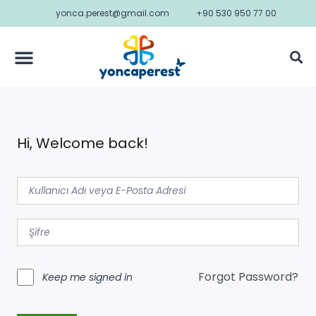
yonca.perest@gmail.com
+90 530 950 77 00
Hi, Welcome back!
Forgot Password?
Keep me signed in