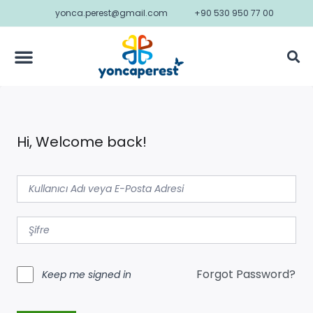
yonca.perest@gmail.com
+90 530 950 77 00
Hi, Welcome back!
Forgot Password?
Keep me signed in