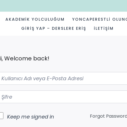
AKADEMIK YOLCULUĞUM
YONCAPERESTLI OLUN
GIRIŞ YAP – DERSLERE ERIŞ
İLETIŞIM
i, Welcome back!
Forgot Passwor
Keep me signed in