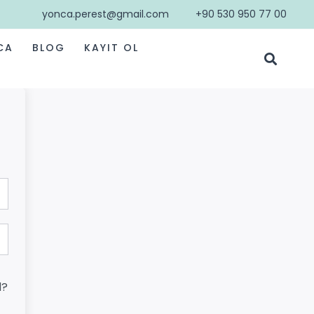
yonca.perest@gmail.com
+90 530 950 77 00
CA
BLOG
KAYIT OL
d?