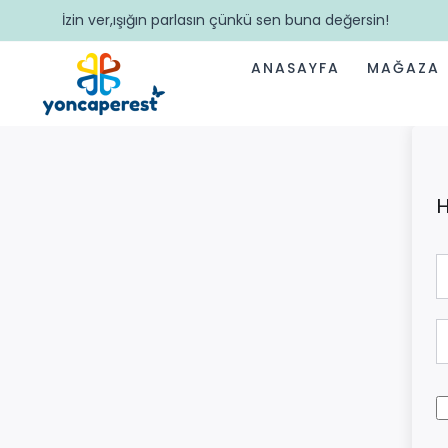
İzin ver,ışığın parlasın çünkü sen buna değersin!
ANASAYFA
MAĞAZA
H