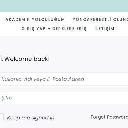
AKADEMIK YOLCULUĞUM
YONCAPERESTLI OLUN
GIRIŞ YAP – DERSLERE ERIŞ
İLETIŞIM
i, Welcome back!
Forgot Passwor
Keep me signed in