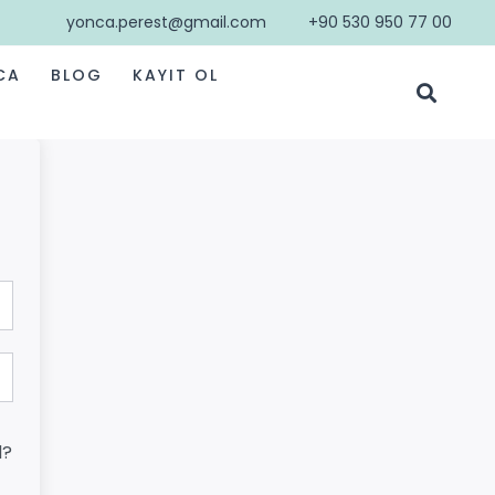
yonca.perest@gmail.com
+90 530 950 77 00
CA
BLOG
KAYIT OL
d?