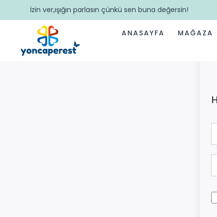
İzin ver,ışığın parlasın çünkü sen buna değersin!
ANASAYFA
MAĞAZA
H