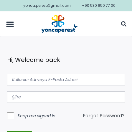
yonca.perest@gmail.com
+90 530 950 77 00
Hi, Welcome back!
Forgot Password?
Keep me signed in