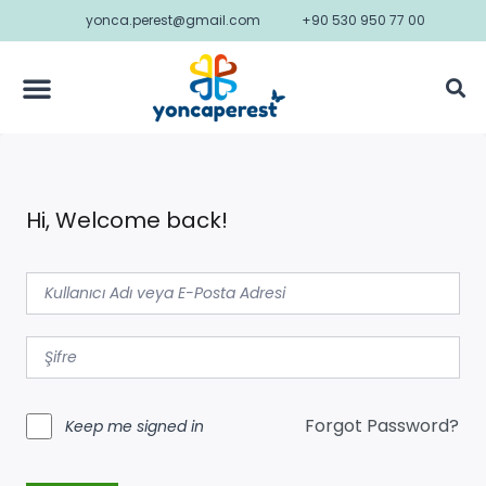
yonca.perest@gmail.com
+90 530 950 77 00
Hi, Welcome back!
Forgot Password?
Keep me signed in