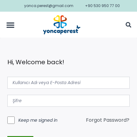
yonca.perest@gmail.com
+90 530 950 77 00
Hi, Welcome back!
Forgot Password?
Keep me signed in