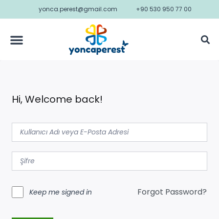
yonca.perest@gmail.com
+90 530 950 77 00
Hi, Welcome back!
Forgot Password?
Keep me signed in