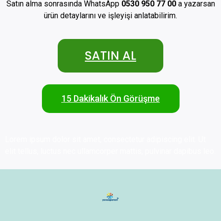
Satın alma sonrasında WhatsApp
0530 950 77 00
a yazarsan
ürün detaylarını ve işleyişi anlatabilirim.
SATIN AL
15 Dakikalık Ön Görüşme
Lorem ipsum dolor sit amet, consectetur adipiscing elit. Ut
elit tellus, luctus nec ullamcorper mattis, pulvinar dapibus leo.