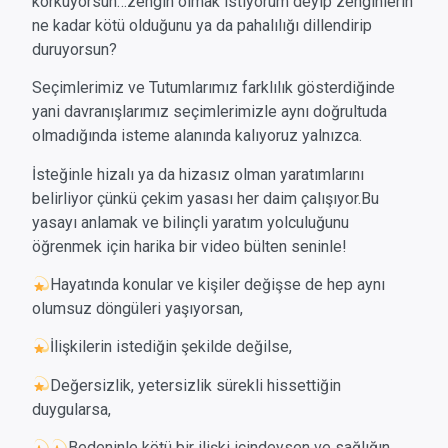
korkuyorsun…zengin olmak istiyorum deyip zenginlerin
ne kadar kötü olduğunu ya da pahalılığı dillendirip
duruyorsun?
Seçimlerimiz ve Tutumlarımız farklılık gösterdiğinde
yani davranışlarımız seçimlerimizle aynı doğrultuda
olmadığında isteme alanında kalıyoruz yalnızca.
İsteğinle hizalı ya da hizasız olman yaratımlarını
belirliyor çünkü çekim yasası her daim çalışıyor.
Bu
yasayı anlamak ve bilinçli yaratım yolculuğunu
öğrenmek için harika bir video bülten seninle!
Hayatında konular ve kişiler değişse de hep aynı
olumsuz döngüleri yaşıyorsan,
İlişkilerin istediğin şekilde değilse,
Değersizlik, yetersizlik sürekli hissettiğin
duygularsa,
Bedeninle kötü bir ilişki içindeysen ve s
ağlığın