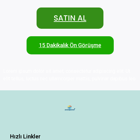
SATIN AL
15 Dakikalık Ön Görüşme
Lorem ipsum dolor sit amet, consectetur adipiscing elit. Ut
elit tellus, luctus nec ullamcorper mattis, pulvinar dapibus leo.
Hızlı Linkler