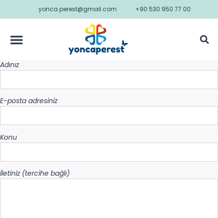
yonca.perest@gmail.com
+90 530 950 77 00
Adınız
E-posta adresiniz
Konu
İletiniz (tercihe bağlı)